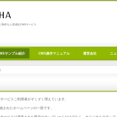
制作なら宣成社CMSサービス
CMSサンプル紹介
CMS操作マニュアル
運営会社
ニュ
集
成サービス
ご利用者がぞくぞく増えています。
成されたホームページの一部です。
成サービス
は用意された既存のテンプレートだけでなく、オリジナルのテンプ