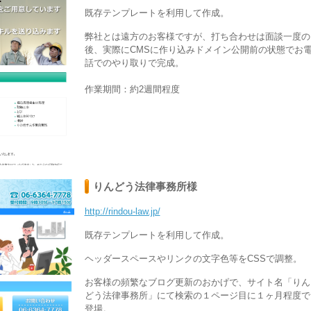
既存テンプレートを利用して作成。
弊社とは遠方のお客様ですが、打ち合わせは面談一度の
後、実際にCMSに作り込みドメイン公開前の状態でお
話でのやり取りで完成。
作業期間：約2週間程度
りんどう法律事務所様
http://rindou-law.jp/
既存テンプレートを利用して作成。
ヘッダースペースやリンクの文字色等をCSSで調整。
お客様の頻繁なブログ更新のおかげで、サイト名「りん
どう法律事務所」にて検索の１ページ目に１ヶ月程度で
登場。