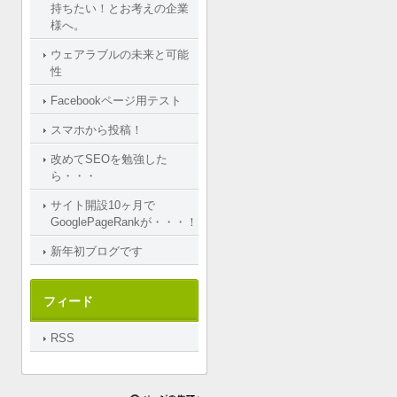
持ちたい！とお考えの企業
様へ。
ウェアラブルの未来と可能
性
Facebookページ用テスト
スマホから投稿！
改めてSEOを勉強した
ら・・・
サイト開設10ヶ月で
GooglePageRankが・・・！
新年初ブログです
フィード
RSS