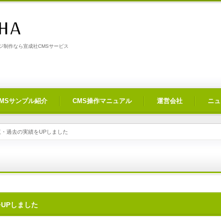
制作なら宣成社CMSサービス
CMSサンプル紹介
CMS操作マニュアル
運営会社
ニュ
・過去の実績をUPしました
UPしました