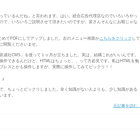
っているんだね」と言われます。はい。総合広告代理店なのでいろいろやっ
ので、いろいろご説明させて頂きたいのですが、皆さんそんなにお暇じゃな
まとめてPDFにしてアップしました。左のメニュー画面か
こちらをクリック
して
ご閲覧くださいませ。
宣成社CMS」を使って１ヶ月が立ちました。実は、結構これがいいんです。
作できるんだけど、HTMLはちょっと、、って方必見です。私はHTMLを勉
プレスとかも操作しますが、実際に操作してみてビックリ！！
！」
で、ちょっとビックリしました。全く知識がない人よりも、少し知識がある
います。
元記事を読む..