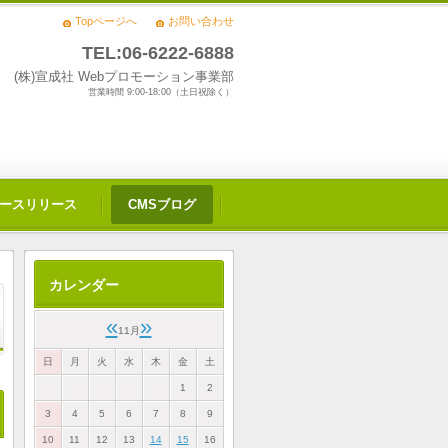
Topページへ
お問い合わせ
TEL:06-6222-6888
(株)宣成社 Webプロモーション事業部
営業時間 9:00-18:00（土日祝除く）
ースリリース
CMSブログ
カレンダー
«
»
11月
日
月
火
水
木
金
土
1
2
3
4
5
6
7
8
9
10
11
12
13
14
15
16