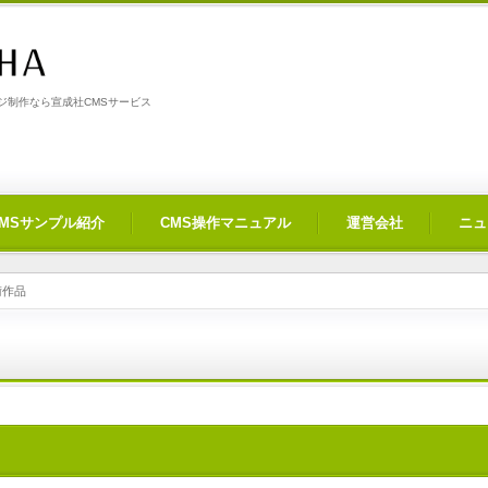
制作なら宣成社CMSサービス
CMSサンプル紹介
CMS操作マニュアル
運営会社
ニュ
術作品