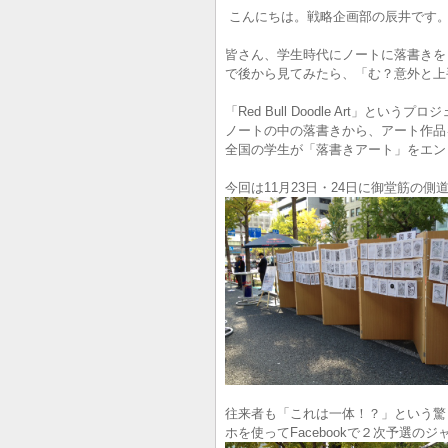
こんにちは。戦略企画部の辰井です
皆さん、学生時代にノートに落書きを
で後から見てみたら、「む？意外と上
「Red Bull Doodle Art」という
ノートの中の落書きから、アート作品
全国の学生が「落書きアート」をエン
今回は11月23日・24日に御堂筋の
往来者も「これは一体！？」という驚
ホを使ってFacebookで２次予選