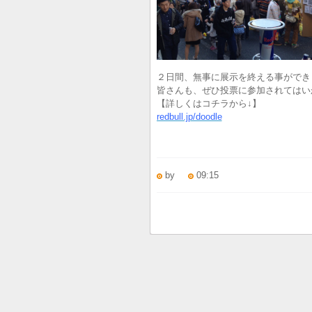
２日間、無事に展示を終える事ができ
皆さんも、ぜひ投票に参加されてはい
【詳しくはコチラから↓】
redbull.jp/doodle
by
09:15