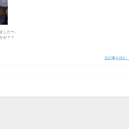
ました〜。
かが？？
元記事を読む..