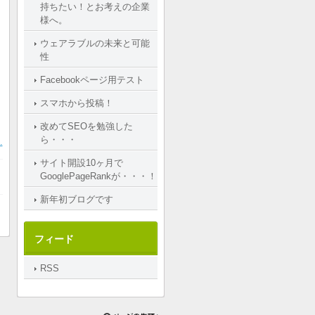
持ちたい！とお考えの企業
様へ。
ウェアラブルの未来と可能
性
Facebookページ用テスト
スマホから投稿！
改めてSEOを勉強した
ら・・・
.
サイト開設10ヶ月で
GooglePageRankが・・・！
新年初ブログです
フィード
RSS