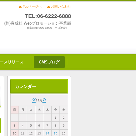
Topページへ
お問い合わせ
TEL:06-6222-6888
(株)宣成社 Webプロモーション事業部
営業時間 9:00-18:00（土日祝除く）
ースリリース
CMSブログ
カレンダー
«
»
11月
日
月
火
水
木
金
土
1
2
3
4
5
6
7
8
9
10
11
12
13
14
15
16