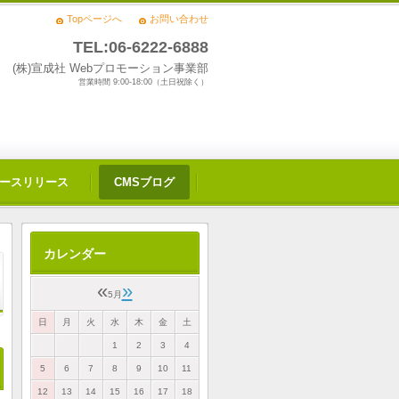
Topページへ
お問い合わせ
TEL:06-6222-6888
(株)宣成社 Webプロモーション事業部
営業時間 9:00-18:00（土日祝除く）
ースリリース
CMSブログ
カレンダー
«
»
5月
日
月
火
水
木
金
土
1
2
3
4
5
6
7
8
9
10
11
12
13
14
15
16
17
18