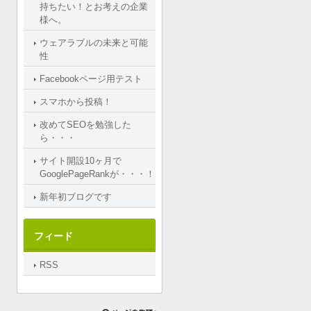
持ちたい！とお考えの企業
様へ。
ウェアラブルの未来と可能
性
Facebookページ用テスト
スマホから投稿！
改めてSEOを勉強した
ら・・・
サイト開設10ヶ月で
GooglePageRankが・・・！
新年初ブログです
フィード
RSS